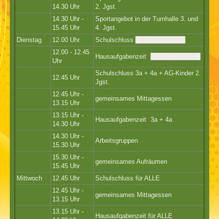
14.30 Uhr
2. Jgst.
14.30 Uhr -
Sportangebot in der Turnhalle 3. und
15.45 Uhr
4. Jgst.
Dienstag
12.00 Uhr
Schulschluss
JF1_2a + JF1_2b
12.00 - 12.45
Hausaufgabenzeit
*
JF1_2a + JF1_2b
Uhr
Schulschluss 3a + 4a + AG-Kinder 2.
12.45 Uhr
Jgst.
12.45 Uhr -
gemeinsames Mittagessen
13.15 Uhr
13.15 Uhr -
Hausaufgabenzeit
*
3a + 4a
14.30 Uhr
14.30 Uhr -
Arbeitsgruppen
15.30 Uhr
15.30 Uhr -
gemeinsames Aufräumen
15.45 Uhr
Mittwoch
12.45 Uhr
Schulschluss für ALLE
12.45 Uhr -
gemeinsames Mittagessen
13.15 Uhr
13.15 Uhr -
Hausaufgabenzeit für ALLE
*