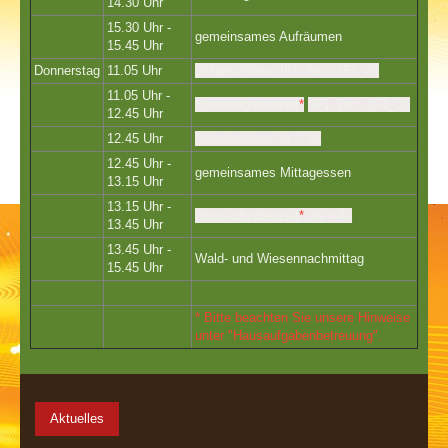
14.30 Uhr
15.30 Uhr -
gemeinsames Aufräumen
15.45 Uhr
Donnerstag
11.05 Uhr
Schulschluss
JF1_2a + JF1_2b
11.05 Uhr -
Hausaufgabenzeit
*
JF1_2a + JF1_2b
12.45 Uhr
12.45 Uhr
Schulschluss 3a + 4a
12.45 Uhr -
gemeinsames Mittagessen
13.15 Uhr
13.15 Uhr -
Hausaufgabenzeit
*
3a + 4a
13.45 Uhr
13.45 Uhr -
Wald- und Wiesennachmittag
15.45 Uhr
* Bitte beachten Sie unsere Hinweise
unter "Hausaufgabenbetreuung".
Aktuelles