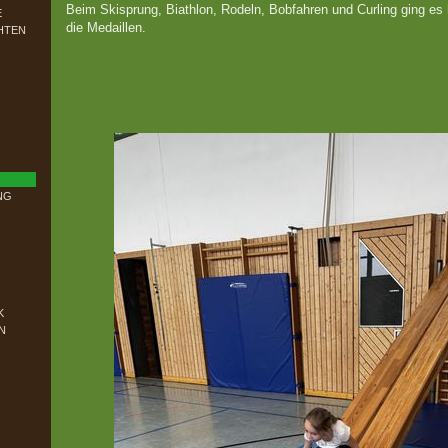
Beim Skisprung, Biathlon, Rodeln, Bobfahren und Curling ging e
E
die Medaillen.
HTEN
NG
K
N