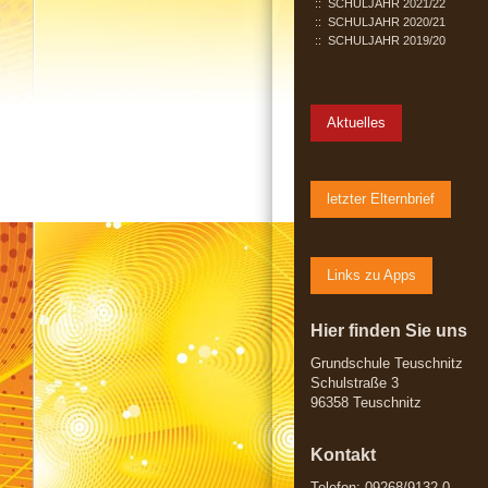
SCHULJAHR 2021/22
SCHULJAHR 2020/21
SCHULJAHR 2019/20
Aktuelles
letzter Elternbrief
Links zu Apps
Hier finden Sie uns
Grundschule Teuschnitz
Schulstraße 3
96358 Teuschnitz
Kontakt
Telefon: 09268/9132-0