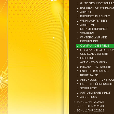
GUTE GESUNDE SCHUL
BASTELN FÜR WEIHNAC
ADVENT
BÜCHEREI IM ADVENT
WEIHNACHTSFEIER
ARBEIT MIT
LERNLEITERPRINZIP
VORKURS
WINTEROLYMPIADE
ERÖFFNUNG
OLYMPIA - DIE SPIELE
OLYMPIA - SIEGEREHRU
UND SCHLUSSFEIER
FASCHING
AKTIONSTAG MUSIK
PROJEKTTAG WASSER
ENGLISH BREAKFAST
FRUIT SALAD
ABSCHLUSS-FRÜHSTÜC
FAHRRADFÜHRERSCHEI
SCHULFEST
AUF DEM BAUERNHOF
ABSCHLUSS
SCHULJAHR 2024/25
SCHULJAHR 2023/24
SCHULJAHR 2022/23