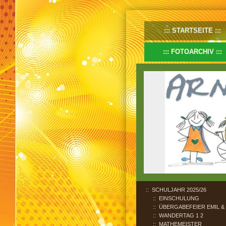
STARTSEITE
FOTOARCHIV
SCHULJAHR 2025/26
EINSCHULUNG
ÜBERGABEFEIER EMIL &
WANDERTAG 1 2
MATHEMEISTER