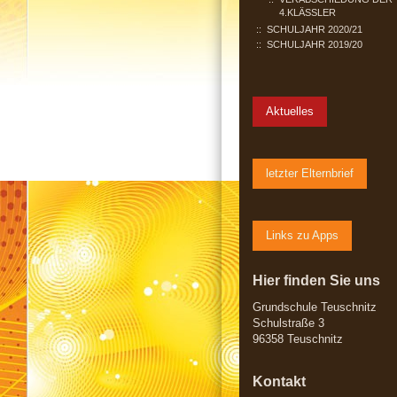
4.KLÄSSLER
SCHULJAHR 2020/21
SCHULJAHR 2019/20
Aktuelles
letzter Elternbrief
Links zu Apps
Hier finden Sie uns
Grundschule Teuschnitz
Schulstraße 3
96358 Teuschnitz
Kontakt