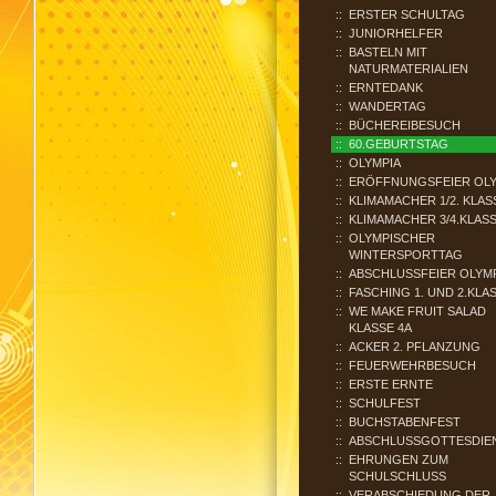
ERSTER SCHULTAG
JUNIORHELFER
BASTELN MIT
NATURMATERIALIEN
ERNTEDANK
WANDERTAG
BÜCHEREIBESUCH
60.GEBURTSTAG
OLYMPIA
ERÖFFNUNGSFEIER OLY
KLIMAMACHER 1/2. KLAS
KLIMAMACHER 3/4.KLAS
OLYMPISCHER
WINTERSPORTTAG
ABSCHLUSSFEIER OLYM
FASCHING 1. UND 2.KLA
WE MAKE FRUIT SALAD
KLASSE 4A
ACKER 2. PFLANZUNG
FEUERWEHRBESUCH
ERSTE ERNTE
SCHULFEST
BUCHSTABENFEST
ABSCHLUSSGOTTESDIE
EHRUNGEN ZUM
SCHULSCHLUSS
VERABSCHIEDUNG DER