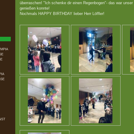
überraschen! "Ich schenke dir einen Regenbogen"- das war unser 
genießen konnte!
Nochmals HAPPY BIRTHDAY lieber Herr Löffler!
MPIA
SE
SE
PIA
SSE
NST