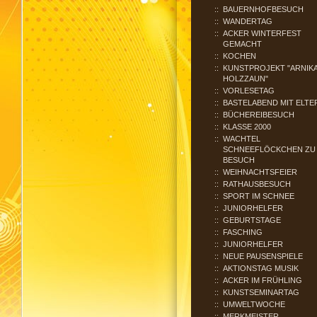
BAUERNHOFBESUCH
WANDERTAG
ACKER WINTERFEST
GEMACHT
KOCHEN
KUNSTPROJEKT "ARNIKA
HOLZZAUN"
VORLESETAG
BASTELABEND MIT ELTE
BÜCHEREIBESUCH
KLASSE 2000
WACHTEL
SCHNEEFLÖCKCHEN ZU
BESUCH
WEIHNACHTSFEIER
RATHAUSBESUCH
SPORT IM SCHNEE
JUNIORHELFER
GEBURTSTAGE
FASCHING
JUNIORHELFER
NEUE PAUSENSPIELE
AKTIONSTAG MUSIK
ACKER IM FRÜHLING
KUNSTSEMINARTAG
UMWELTWOCHE
MERKMEISTER