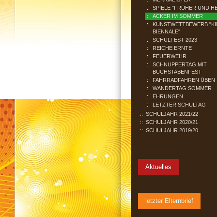
SPIELE "FRÜHER UND H
ACKER IM SOMMER
KUNSTWETTBEWERB "KI
BIENNALE"
SCHULFEST 2023
REICHE ERNTE
FEUERWEHR
SCHNUPPERTAG MIT
BUCHSTABENFEST
FAHRRADFAHREN ÜBEN
WANDERTAG SOMMER
EHRUNGEN
LETZTER SCHULTAG
SCHULJAHR 2021/22
SCHULJAHR 2020/21
SCHULJAHR 2019/20
Aktuelles
letzter Elternbrief