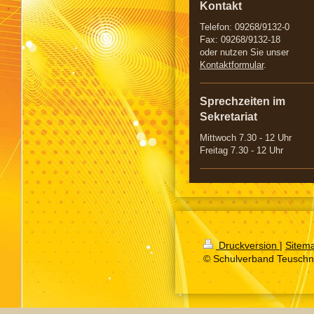
Kontakt
Telefon: 09268/9132-0
Fax: 09268/9132-18
oder nutzen Sie unser
Kontaktformular
.
Sprechzeiten im
Sekretariat
Mittwoch 7.30 - 12 Uhr
Freitag 7.30 - 12 Uhr
Druckversion
|
Sitem
© Schulverband Teuschni