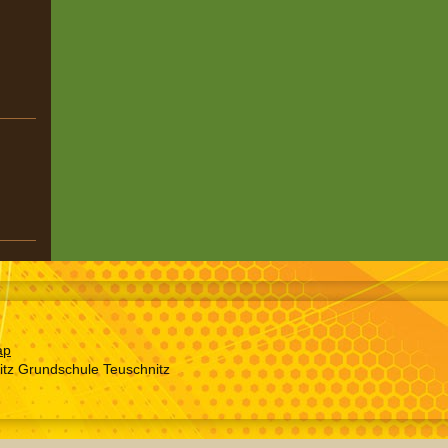
ap
tz Grundschule Teuschnitz