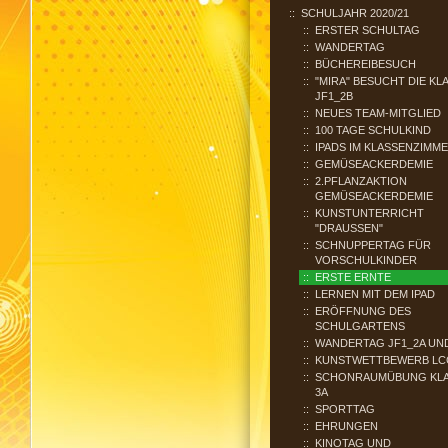
SCHULJAHR 2020/21
ERSTER SCHULTAG
WANDERTAG
BÜCHEREIBESUCH
"MIRA" BESUCHT DIE KL
JF1_2B
NEUES TEAM-MITGLIED
100 TAGE SCHULKIND
IPADS IM KLASSENZIMM
GEMÜSEACKERDEMIE
2.PFLANZAKTION
GEMÜSEACKERDEMIE
KUNSTUNTERRICHT
"DRAUSSEN"
SCHNUPPERTAG FÜR
VORSCHULKINDER
ERSTE ERNTE
LERNEN MIT DEM IPAD
ERÖFFNUNG DES
SCHULGARTENS
WANDERTAG JF1_2A UN
KUNSTWETTBEWERB LC
SCHONRAUMÜBUNG KL
3A
SPORTTAG
EHRUNGEN
KINOTAG UND