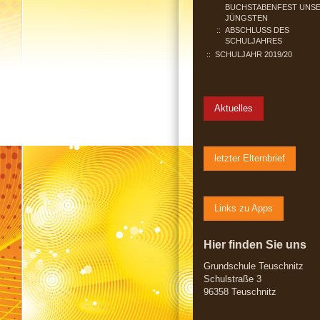
BUCHSTABENFEST UNS
JÜNGSTEN
ABSCHLUSS DES
SCHULJAHRES
SCHULJAHR 2019/20
Aktuelles
letzter Elternbrief
Links zu Apps
Hier finden Sie uns
Grundschule Teuschnitz
Schulstraße 3
96358 Teuschnitz