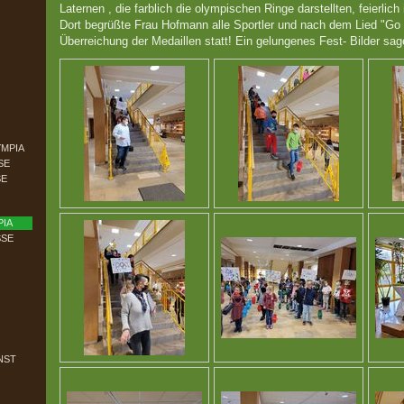
Laternen , die farblich die olympischen Ringe darstellten, feierlic
Dort begrüßte Frau Hofmann alle Sportler und nach dem Lied "Go g
Überreichung der Medaillen statt! Ein gelungenes Fest- Bilder sag
MPIA
SE
SE
PIA
SSE
NST