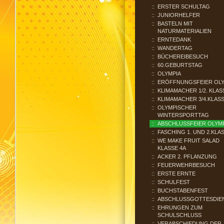
ERSTER SCHULTAG
JUNIORHELFER
BASTELN MIT
NATURMATERIALIEN
ERNTEDANK
WANDERTAG
BÜCHEREIBESUCH
60.GEBURTSTAG
OLYMPIA
ERÖFFNUNGSFEIER OLY
KLIMAMACHER 1/2. KLAS
KLIMAMACHER 3/4.KLAS
OLYMPISCHER
WINTERSPORTTAG
ABSCHLUSSFEIER OLYM
FASCHING 1. UND 2.KLA
WE MAKE FRUIT SALAD
KLASSE 4A
ACKER 2. PFLANZUNG
FEUERWEHRBESUCH
ERSTE ERNTE
SCHULFEST
BUCHSTABENFEST
ABSCHLUSSGOTTESDIE
EHRUNGEN ZUM
SCHULSCHLUSS
VERABSCHIEDUNG DER