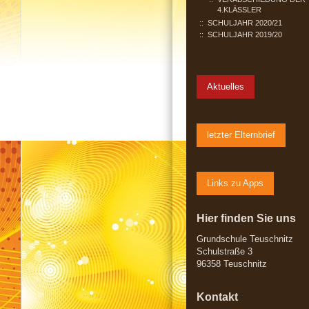
4.KLÄSSLER
SCHULJAHR 2020/21
SCHULJAHR 2019/20
Aktuelles
letzter Elternbrief
Links zu Apps
Hier finden Sie uns
Grundschule Teuschnitz
Schulstraße 3
96358 Teuschnitz
Kontakt