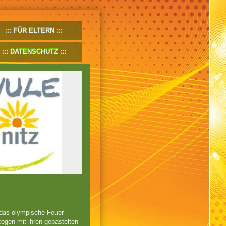
FÜR ELTERN
DATENSCHUTZ
:das olympische Feuer
zogen mit ihren gebastelten