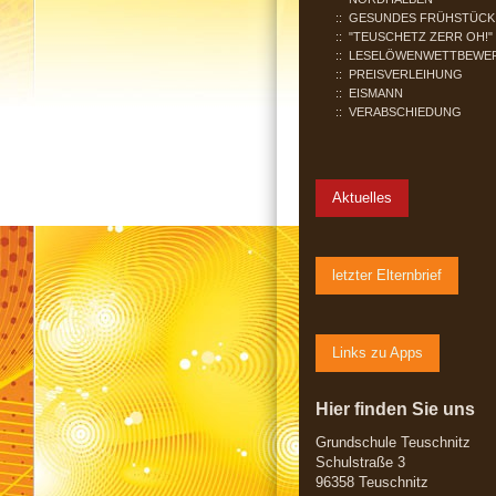
GESUNDES FRÜHSTÜCK 
"TEUSCHETZ ZERR OH!"
LESELÖWENWETTBEWE
PREISVERLEIHUNG
EISMANN
VERABSCHIEDUNG
Aktuelles
letzter Elternbrief
Links zu Apps
Hier finden Sie uns
Grundschule Teuschnitz
Schulstraße 3
96358 Teuschnitz