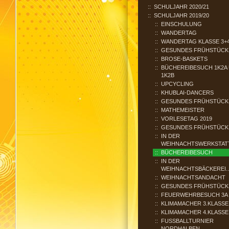
SCHULJAHR 2020/21
SCHULJAHR 2019/20
EINSCHULUNG
WANDERTAG
WANDERTAG KLASSE 3+
GESUNDES FRÜHSTÜCK 
BROSE-BASKETS
BÜCHEREIBESUCH 1K2A
1K2B
UPCYCLING
KHUBLAI-DANCERS
GESUNDES FRÜHSTÜCK
MATHEMEISTER
VORLESETAG 2019
GESUNDES FRÜHSTÜCK
IN DER
WEIHNACHTSWERKSTAT
BÜCHEREIBESUCH
IN DER
WEIHNACHTSBÄCKEREI..
WEIHNACHTSANDACHT
GESUNDES FRÜHSTÜCK 
FEUERWEHRBESUCH 3A
KLIMAMACHER 3.KLASSE
KLIMAMACHER 4.KLASSE
FUSSBALLTURNIER N
ORDHALBEN