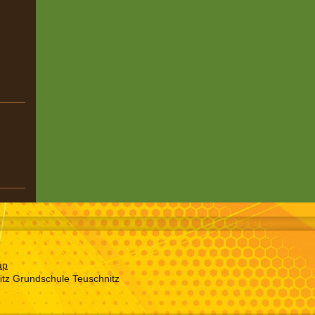
ap
tz Grundschule Teuschnitz