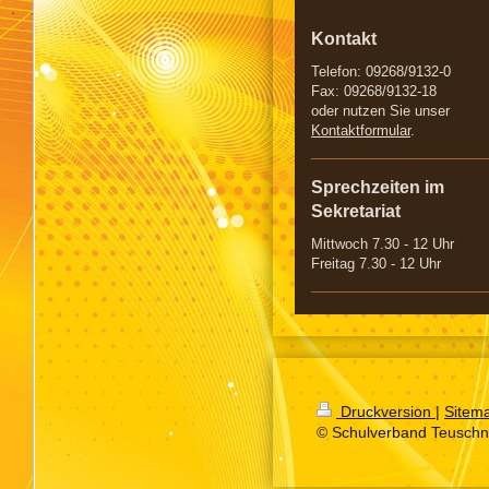
Kontakt
Telefon: 09268/9132-0
Fax: 09268/9132-18
oder nutzen Sie unser
Kontaktformular
.
Sprechzeiten im
Sekretariat
Mittwoch 7.30 - 12 Uhr
Freitag 7.30 - 12 Uhr
Druckversion
|
Sitem
© Schulverband Teuschni