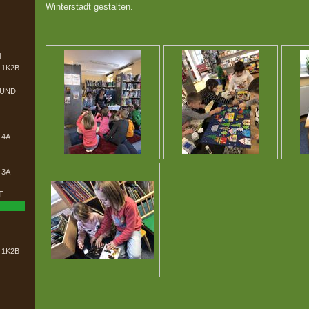
Winterstadt gestalten.
4
1K2B
 UND
 4A
 3A
T
.
1K2B