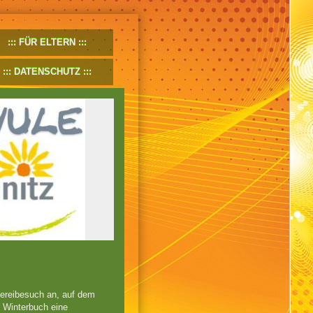
FÜR ELTERN
DATENSCHUTZ
hereibesuch an, auf dem
n Winterbuch eine