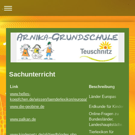
Sachunterricht
Link
Beschreibung
www.helles-
Länder Europas
koepfchen.de/wissen/laenderlexikon/europa/
www.die-geobine.de
Erdkunde für Kinder
Online-Fragen zu
www.palkan.de
Bundesländer,
Landeshauptstädte...
Tierlexikon für
www.kindernetz.de/oli/tierdb/index.php